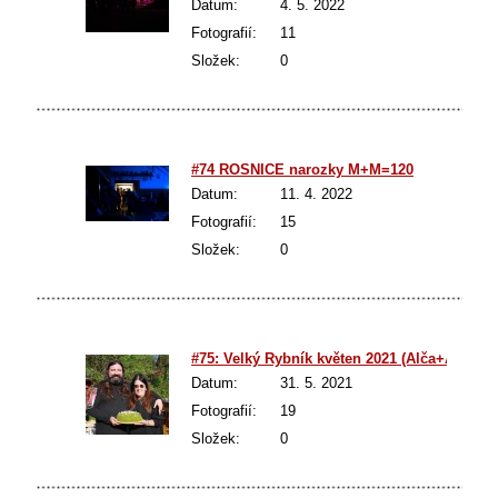
Datum:
4. 5. 2022
Fotografií:
11
Složek:
0
#74 ROSNICE narozky M+M=120
Datum:
11. 4. 2022
Fotografií:
15
Složek:
0
#75: Velký Rybník květen 2021 (Alča+Amálka
Datum:
31. 5. 2021
Fotografií:
19
Složek:
0