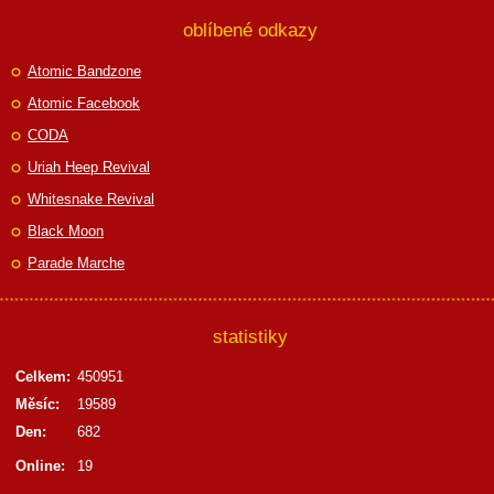
oblíbené odkazy
Atomic Bandzone
Atomic Facebook
CODA
Uriah Heep Revival
Whitesnake Revival
Black Moon
Parade Marche
statistiky
Celkem:
450951
Měsíc:
19589
Den:
682
Online:
19