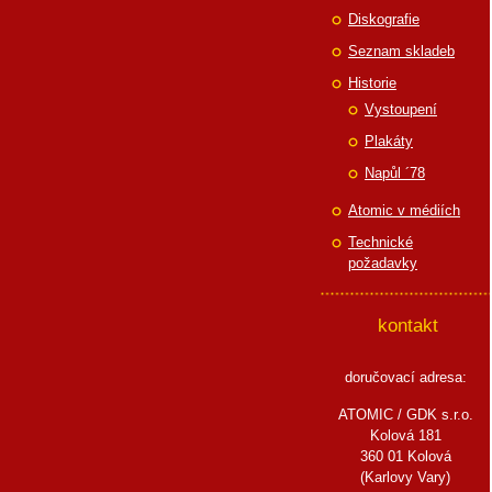
Diskografie
Seznam skladeb
Historie
Vystoupení
Plakáty
Napůl ´78
Atomic v médiích
Technické
požadavky
kontakt
doručovací adresa:
ATOMIC / GDK s.r.o.
Kolová 181
360 01 Kolová
(Karlovy Vary)