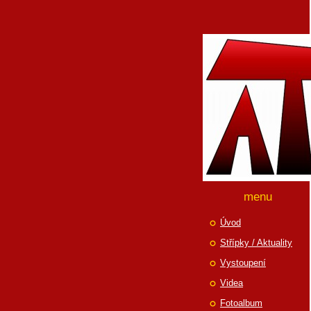
menu
Úvod
Střípky / Aktuality
Vystoupení
Videa
Fotoalbum