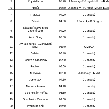
5
Kdysi dávno
05:20
J.Janecký-R.Greguš-M.Uxa-R.Vol
6
Napůl
05:30
J.Janecký-R.Greguš-M.Uxa-R.Vol
7
Trafalgar
04:00
J.Janecký
8
Zelená
04:00
J.Janecký-R.Greguš
Záda bolí (Když hraju
9
zapomínám)
04:00
J.Janecký
10
Kančí Song
03:30
J.Janecký
Dívka s perlou (Gyöngyhajú
11
lány)
05:40
OMEGA
12
Delirium
03:40
J.Janecký
13
Poprvé a naposledy
05:30
J.Janecký
14
Rubikon
06:00
J.Janecký
15
Sukýnka
03:50
J.Janecký - R.Volf
16
Jsme tady
04:10
J.Janecký
17
Manon z Arrasu
04:10
J.Janecký
18
To se holkám neříká
03:30
J.Janecký
19
Dovolená v Cancúnu
02:50
J.Janecký
20
Prodavač snů
03:40
J.Janecký