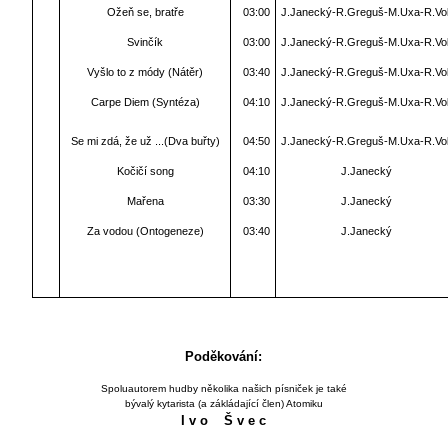
Ožeň se, bratře
03:00
J.Janecký-R.Greguš-M.Uxa-R.Vol
Svinčík
03:00
J.Janecký-R.Greguš-M.Uxa-R.Vol
Vyšlo to z módy (Nátěr)
03:40
J.Janecký-R.Greguš-M.Uxa-R.Vol
Carpe Diem (Syntéza)
04:10
J.Janecký-R.Greguš-M.Uxa-R.Vol
Se mi zdá, že už ...(Dva buřty)
04:50
J.Janecký-R.Greguš-M.Uxa-R.Vol
Kočičí song
04:10
J.Janecký
Mařena
03:30
J.Janecký
Za vodou (Ontogeneze)
03:40
J.Janecký
Poděkování:
Spoluautorem hudby několika našich písniček je také
bývalý kytarista (a zákládající člen) Atomiku
I v o Š v e c