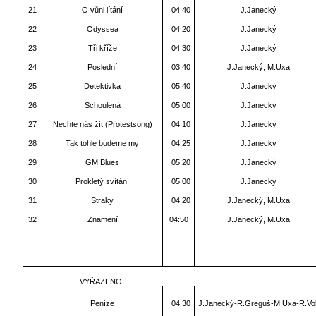
21
O vůni lítání
04:40
J.Janecký
22
Odyssea
04:20
J.Janecký
23
Tři kříže
04:30
J.Janecký
24
Poslední
03:40
J.Janecký, M.Uxa
25
Detektivka
05:40
J.Janecký
26
Schoulená
05:00
J.Janecký
27
Nechte nás žít (Protestsong)
04:10
J.Janecký
28
Tak tohle budeme my
04:25
J.Janecký
29
GM Blues
05:20
J.Janecký
30
Prokletý svítání
05:00
J.Janecký
31
Straky
04:20
J.Janecký, M.Uxa
32
Znamení
04:50
J.Janecký, M.Uxa
VYŘAZENO:
Peníze
04:30
J.Janecký-R.Greguš-M.Uxa-R.Vol