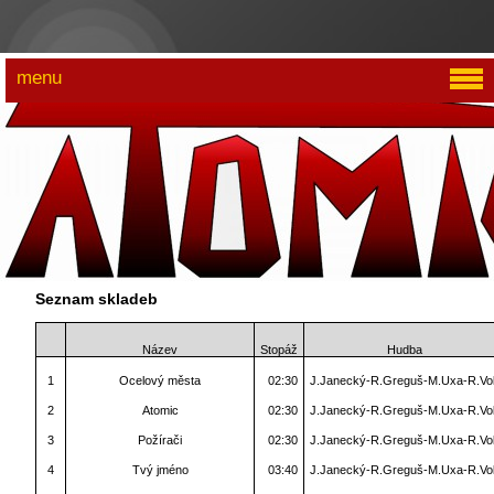
menu
Seznam skladeb
Název
Stopáž
Hudba
1
Ocelový města
02:30
J.Janecký-R.Greguš-M.Uxa-R.Vol
2
Atomic
02:30
J.Janecký-R.Greguš-M.Uxa-R.Vol
3
Požírači
02:30
J.Janecký-R.Greguš-M.Uxa-R.Vol
4
Tvý jméno
03:40
J.Janecký-R.Greguš-M.Uxa-R.Vol