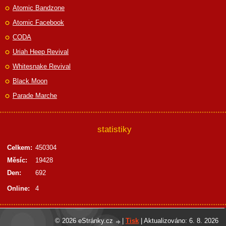
Atomic Bandzone
Atomic Facebook
CODA
Uriah Heep Revival
Whitesnake Revival
Black Moon
Parade Marche
statistiky
Celkem:
450304
Měsíc:
19428
Den:
692
Online:
4
© 2026 eStránky.cz
|
Tisk
|
Aktualizováno: 6. 8. 2026