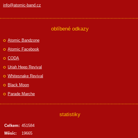
info@atomic-band.cz
oblíbené odkazy
Atomic Bandzone
Atomic Facebook
CODA
Uriah Heep Revival
Whitesnake Revival
Black Moon
Parade Marche
statistiky
Celkem:
451584
Měsíc:
19665