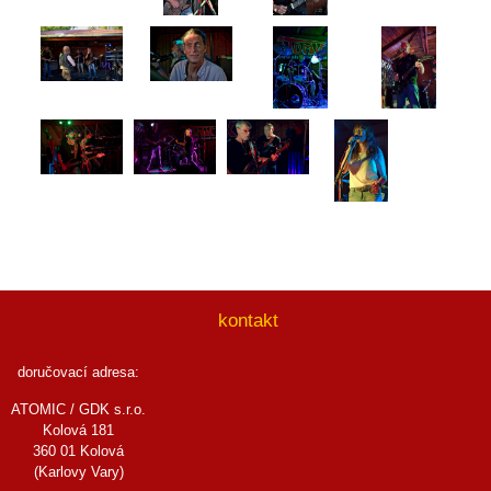
kontakt
doručovací adresa:
ATOMIC / GDK s.r.o.
Kolová 181
360 01 Kolová
(Karlovy Vary)