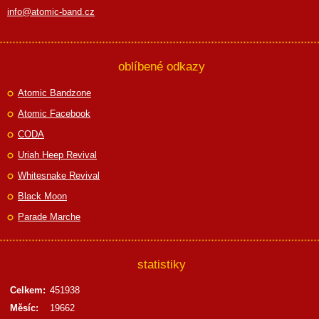
info@atomic-band.cz
oblíbené odkazy
Atomic Bandzone
Atomic Facebook
CODA
Uriah Heep Revival
Whitesnake Revival
Black Moon
Parade Marche
statistiky
Celkem:
451938
Měsíc:
19662