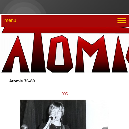
menu
Atomic 76-80
005