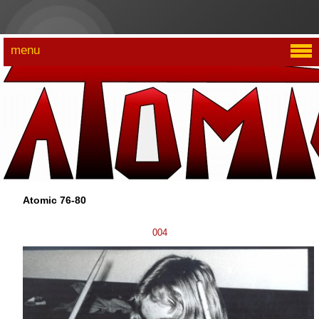
menu
Atomic 76-80
004