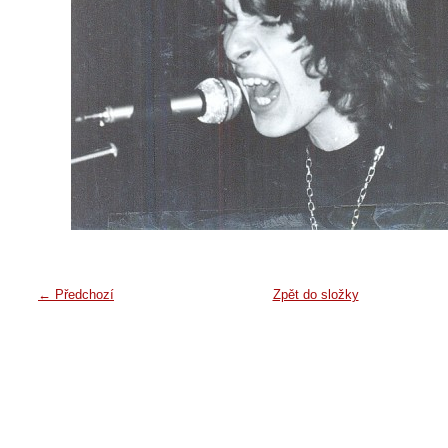
← Předchozí
Zpět do složky