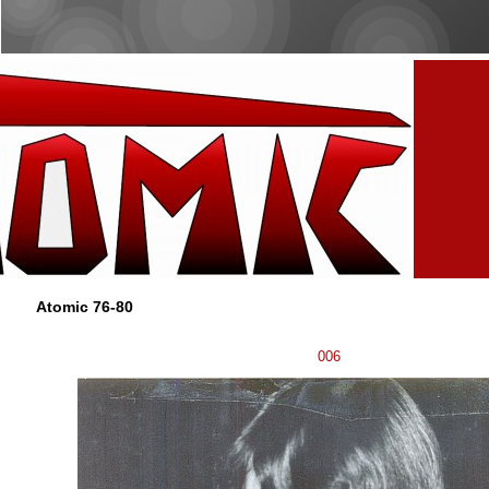
Atomic 76-80
006