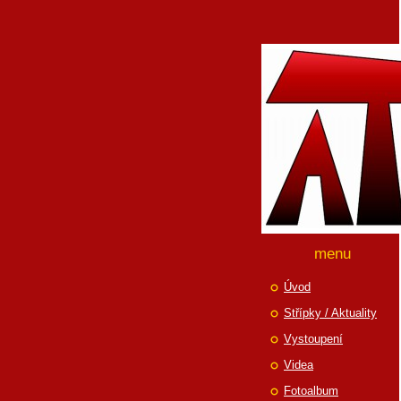
menu
Úvod
Střípky / Aktuality
Vystoupení
Videa
Fotoalbum