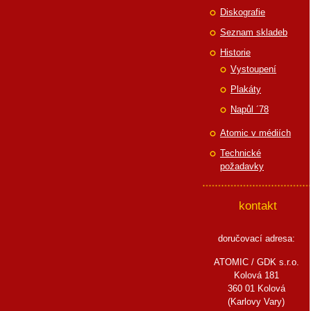
Diskografie
Seznam skladeb
Historie
Vystoupení
Plakáty
Napůl ´78
Atomic v médiích
Technické
požadavky
kontakt
doručovací adresa:
ATOMIC / GDK s.r.o.
Kolová 181
360 01 Kolová
(Karlovy Vary)