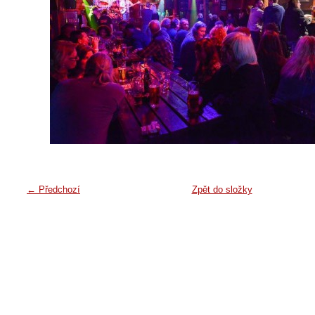
← Předchozí
Zpět do složky