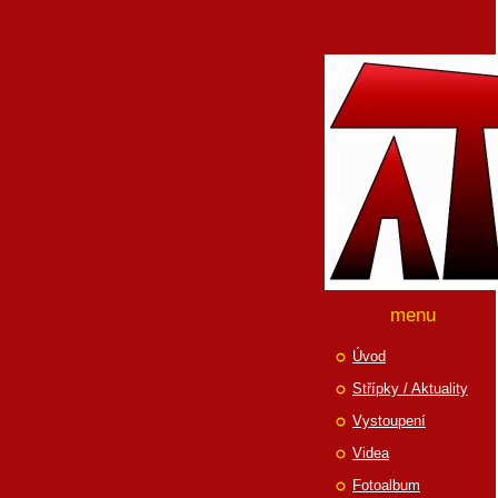
menu
Úvod
Střípky / Aktuality
Vystoupení
Videa
Fotoalbum