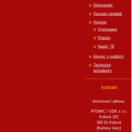
Diskografie
Seznam skladeb
Historie
Vystoupení
Plakáty
Napůl ´78
Atomic v médiích
Technické
požadavky
kontakt
doručovací adresa:
ATOMIC / GDK s.r.o.
Kolová 181
360 01 Kolová
(Karlovy Vary)