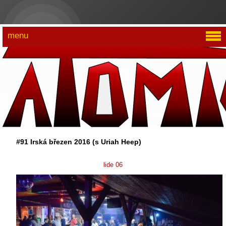
menu
#91 Irská březen 2016 (s Uriah Heep)
lide 06