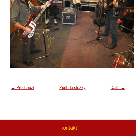
← Předchozí
Zpět do složky
Další →
kontakt