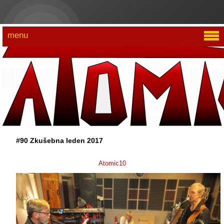
menu
#90 Zkušebna leden 2017
Atomic10