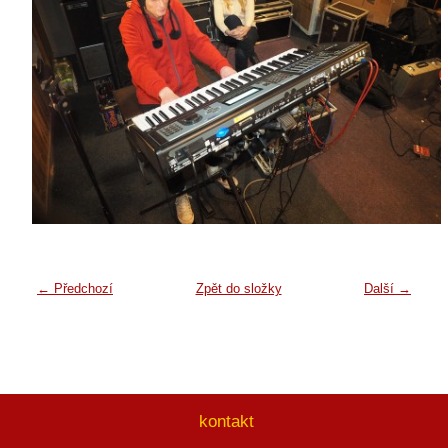
← Předchozí
Zpět do složky
Další →
kontakt