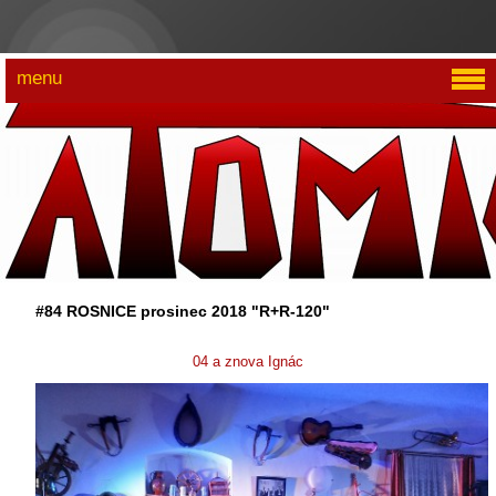
menu
#84 ROSNICE prosinec 2018 "R+R-120"
04 a znova Ignác