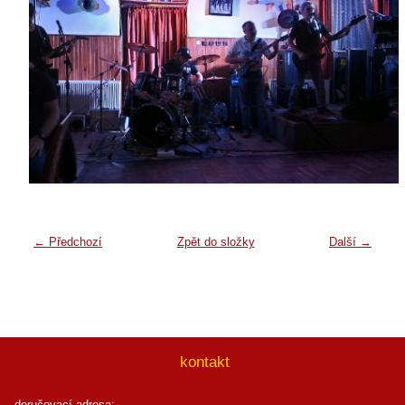
← Předchozí
Zpět do složky
Další →
kontakt
doručovací adresa: