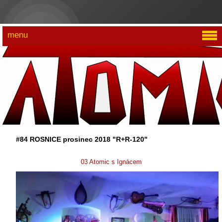
menu
#84 ROSNICE prosinec 2018 "R+R-120"
03 Atomic s Ignácem