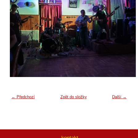
← Předchozí
Zpět do složky
Další →
kontakt