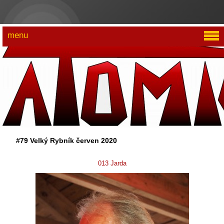
menu
#79 Velký Rybník červen 2020
013 Jarda