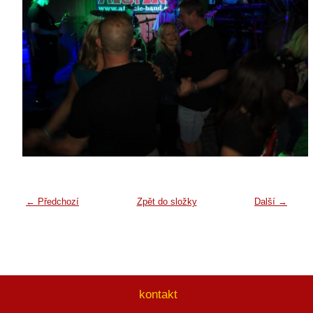
← Předchozí
Zpět do složky
Další →
kontakt