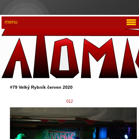
menu
#79 Velký Rybník červen 2020
012