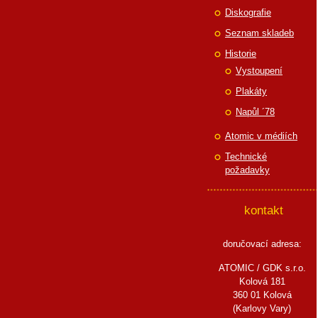
Diskografie
Seznam skladeb
Historie
Vystoupení
Plakáty
Napůl ´78
Atomic v médiích
Technické
požadavky
kontakt
doručovací adresa:
ATOMIC / GDK s.r.o.
Kolová 181
360 01 Kolová
(Karlovy Vary)