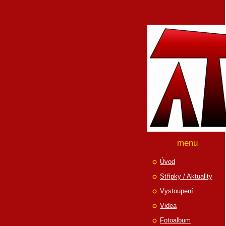
menu
Úvod
Střípky / Aktuality
Vystoupení
Videa
Fotoalbum