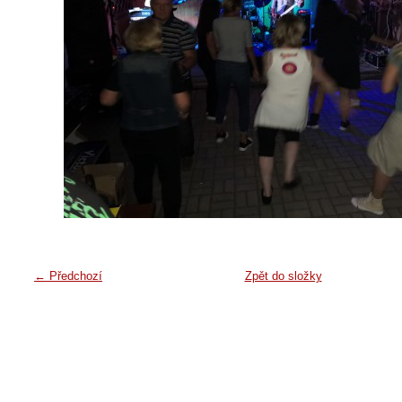
← Předchozí
Zpět do složky