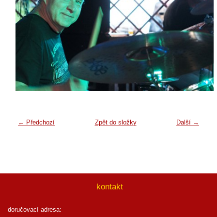
← Předchozí
Zpět do složky
Další →
kontakt
doručovací adresa: