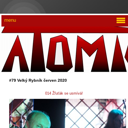
menu
#79 Velký Rybník červen 2020
014 Žľuťák se usmívá!