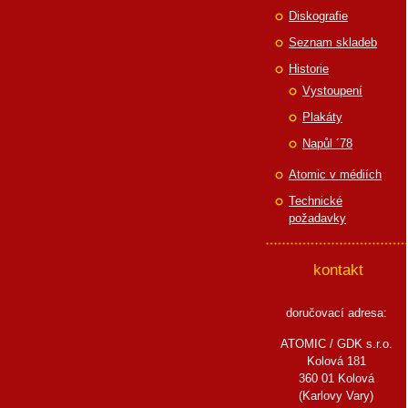
Diskografie
Seznam skladeb
Historie
Vystoupení
Plakáty
Napůl ´78
Atomic v médiích
Technické
požadavky
kontakt
doručovací adresa:
ATOMIC / GDK s.r.o.
Kolová 181
360 01 Kolová
(Karlovy Vary)