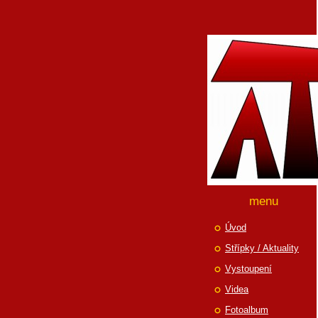
menu
Úvod
Střípky / Aktuality
Vystoupení
Videa
Fotoalbum