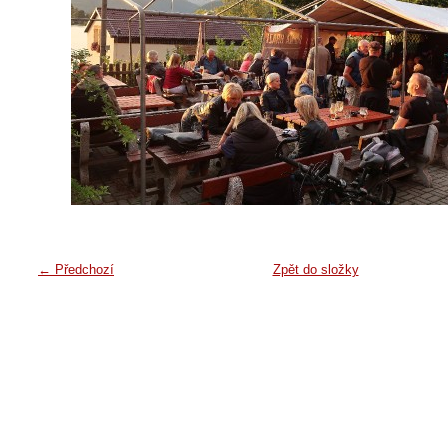
← Předchozí
Zpět do složky