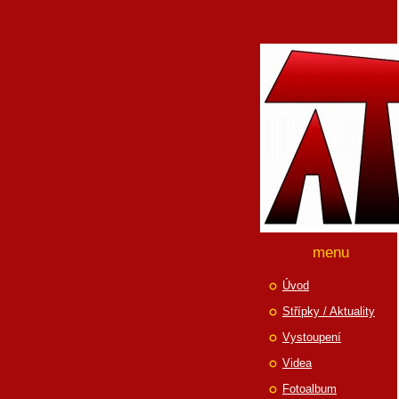
menu
Úvod
Střípky / Aktuality
Vystoupení
Videa
Fotoalbum