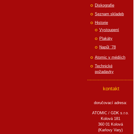
Diskografie
Seznam skladeb
Historie
Vystoupení
Plakáty
Napůl ´78
Atomic v médiích
Technické
požadavky
kontakt
doručovací adresa:
ATOMIC / GDK s.r.o.
Kolová 181
360 01 Kolová
(Karlovy Vary)