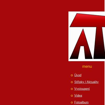
menu
Úvod
Střípky / Aktuality
Vystoupení
Videa
Fotoalbum