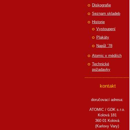
Diskografie
Seznam skladeb
Historie
Vystoupení
Plakáty
Napůl ´78
Atomic v médiích
Technické
požadavky
kontakt
doručovací adresa:
ATOMIC / GDK s.r.o.
Kolová 181
360 01 Kolová
(Karlovy Vary)