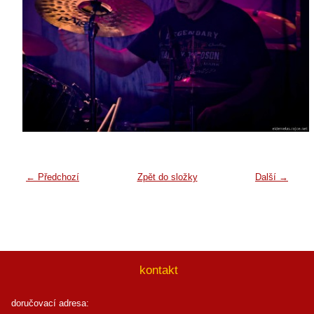
← Předchozí
Zpět do složky
Další →
kontakt
doručovací adresa: