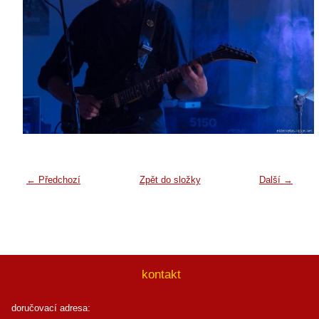
← Předchozí
Zpět do složky
Další →
kontakt
doručovací adresa: