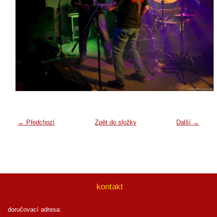
← Předchozí
Zpět do složky
Další →
kontakt
doručovací adresa: