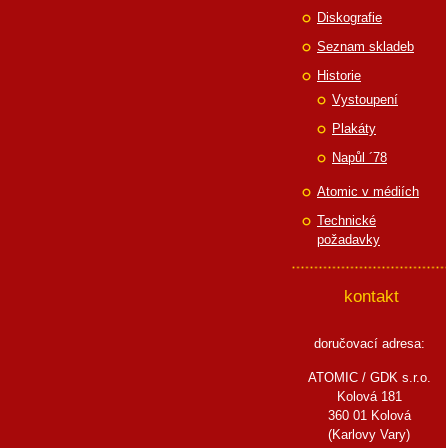
Diskografie
Seznam skladeb
Historie
Vystoupení
Plakáty
Napůl ´78
Atomic v médiích
Technické
požadavky
kontakt
doručovací adresa:
ATOMIC / GDK s.r.o.
Kolová 181
360 01 Kolová
(Karlovy Vary)