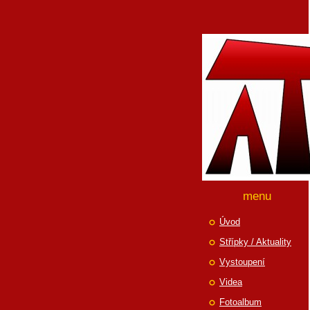
menu
Úvod
Střípky / Aktuality
Vystoupení
Videa
Fotoalbum