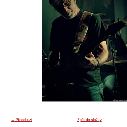
← Předchozí
Zpět do složky