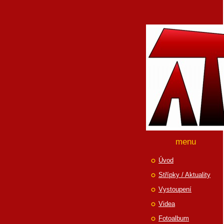
menu
Úvod
Střípky / Aktuality
Vystoupení
Videa
Fotoalbum