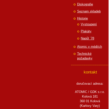
Diskografie
Seznam skladeb
Historie
Vystoupení
Plakáty
Napůl ´78
Atomic v médiích
Technické
požadavky
kontakt
doručovací adresa:
ATOMIC / GDK s.r.o.
Kolová 181
360 01 Kolová
(Karlovy Vary)