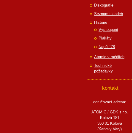
Diskografie
Seznam skladeb
Historie
Vystoupení
Plakáty
Napůl ´78
Atomic v médiích
Technické
požadavky
kontakt
doručovací adresa:
ATOMIC / GDK s.r.o.
Kolová 181
360 01 Kolová
(Karlovy Vary)