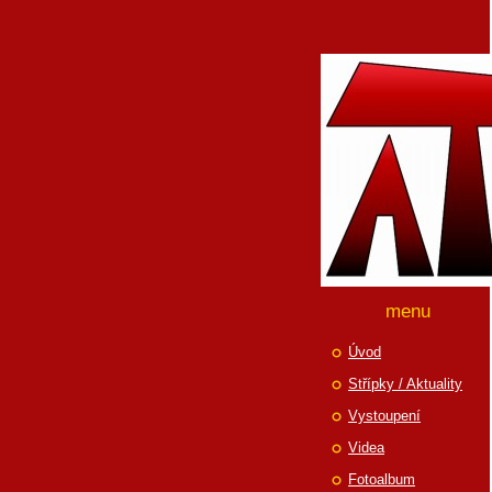
menu
Úvod
Střípky / Aktuality
Vystoupení
Videa
Fotoalbum