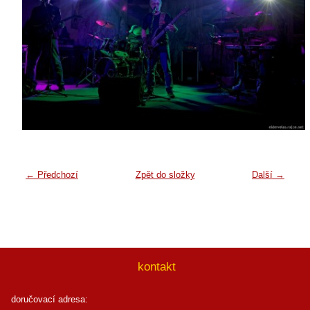
← Předchozí
Zpět do složky
Další →
kontakt
doručovací adresa: