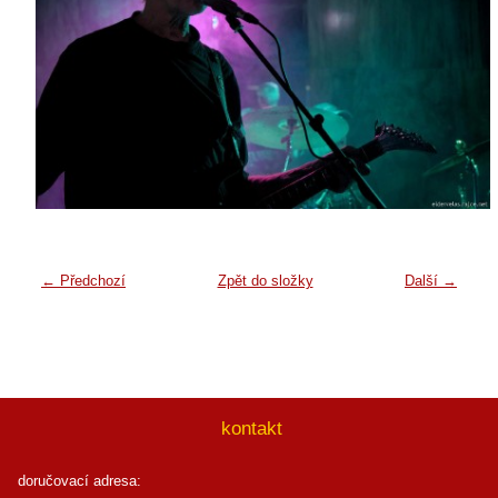
← Předchozí
Zpět do složky
Další →
kontakt
doručovací adresa: