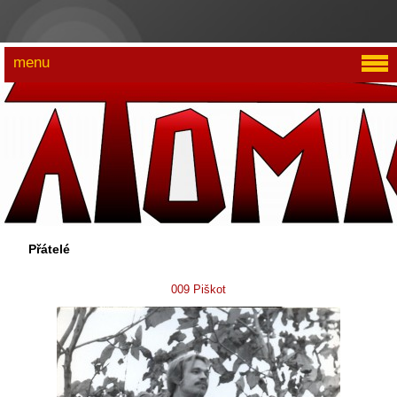
menu
Přátelé
009 Piškot