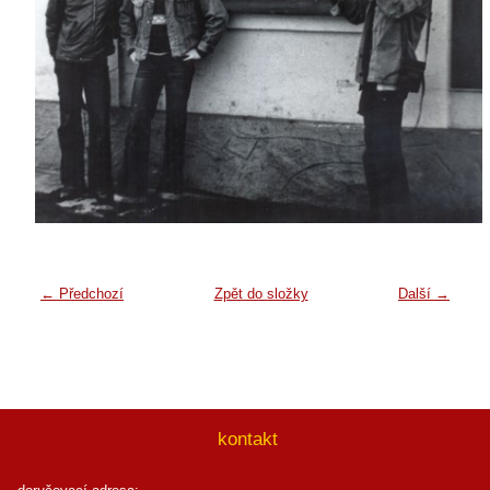
← Předchozí
Zpět do složky
Další →
kontakt