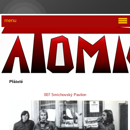
menu
Přátelé
007 Smíchovský Pavilon