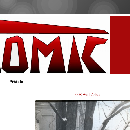
Přátelé
003 Vycházka