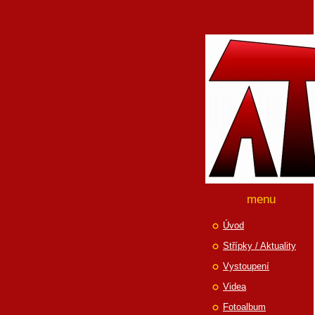
menu
Úvod
Střípky / Aktuality
Vystoupení
Videa
Fotoalbum