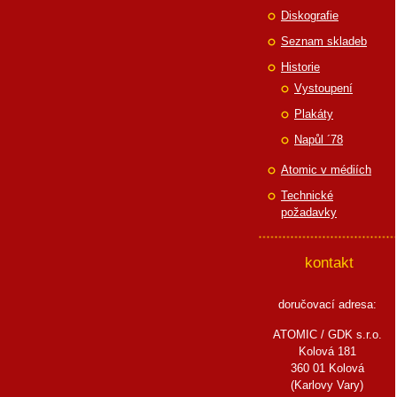
Diskografie
Seznam skladeb
Historie
Vystoupení
Plakáty
Napůl ´78
Atomic v médiích
Technické
požadavky
kontakt
doručovací adresa:
ATOMIC / GDK s.r.o.
Kolová 181
360 01 Kolová
(Karlovy Vary)