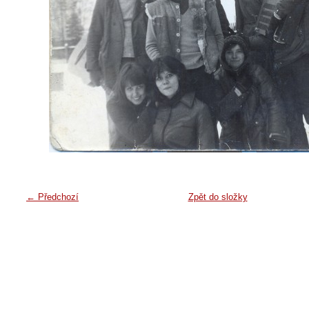
← Předchozí
Zpět do složky