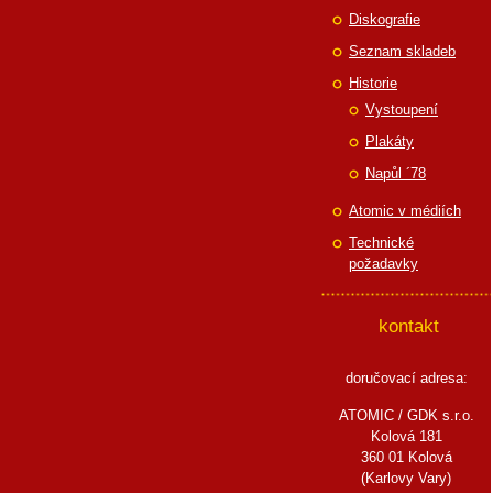
Diskografie
Seznam skladeb
Historie
Vystoupení
Plakáty
Napůl ´78
Atomic v médiích
Technické
požadavky
kontakt
doručovací adresa:
ATOMIC / GDK s.r.o.
Kolová 181
360 01 Kolová
(Karlovy Vary)