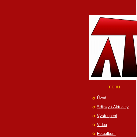
menu
Úvod
Střípky / Aktuality
Vystoupení
Videa
Fotoalbum