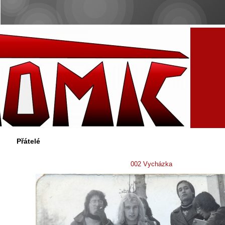
Přátelé
002 Vycházka