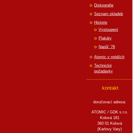
Diskografie
Seznam skladeb
Historie
Vystoupení
Plakáty
Napůl ´78
Atomic v médiích
Technické
požadavky
kontakt
doručovací adresa:
ATOMIC / GDK s.r.o.
Kolová 181
360 01 Kolová
(Karlovy Vary)