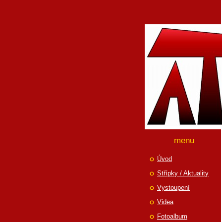
menu
Úvod
Střípky / Aktuality
Vystoupení
Videa
Fotoalbum