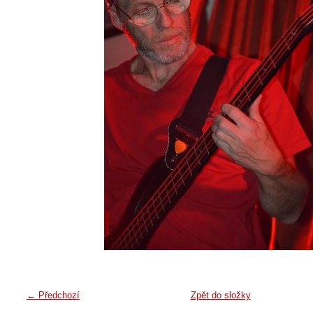
← Předchozí
Zpět do složky