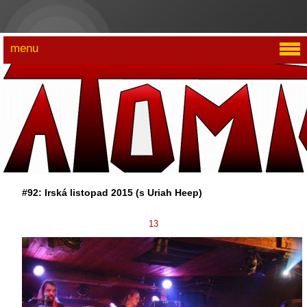
menu
#92: Irská listopad 2015 (s Uriah Heep)
13