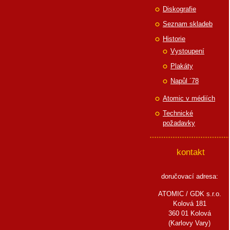
Diskografie
Seznam skladeb
Historie
Vystoupení
Plakáty
Napůl ´78
Atomic v médiích
Technické
požadavky
kontakt
doručovací adresa:
ATOMIC / GDK s.r.o.
Kolová 181
360 01 Kolová
(Karlovy Vary)