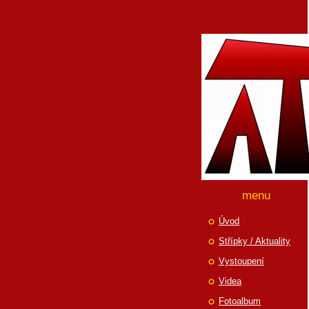
menu
Úvod
Střípky / Aktuality
Vystoupení
Videa
Fotoalbum