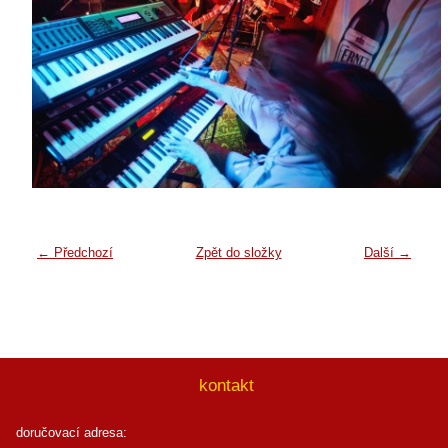
← Předchozí
Zpět do složky
Další →
kontakt
doručovací adresa: