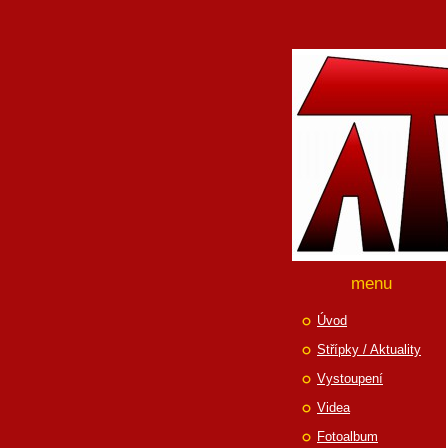
menu
Úvod
Střípky / Aktuality
Vystoupení
Videa
Fotoalbum