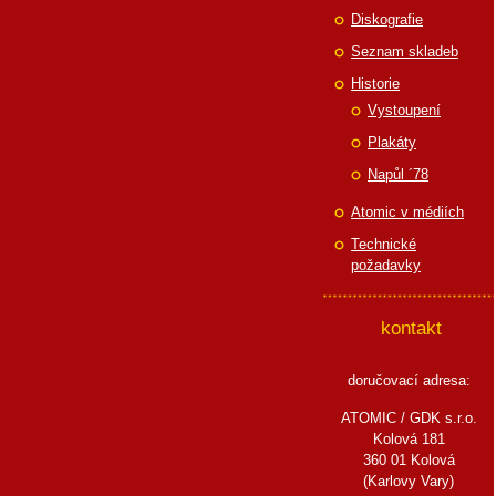
Diskografie
Seznam skladeb
Historie
Vystoupení
Plakáty
Napůl ´78
Atomic v médiích
Technické
požadavky
kontakt
doručovací adresa:
ATOMIC / GDK s.r.o.
Kolová 181
360 01 Kolová
(Karlovy Vary)