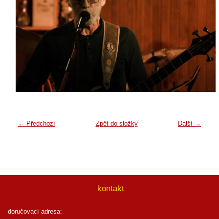
← Předchozí
Zpět do složky
Další →
kontakt
doručovací adresa: