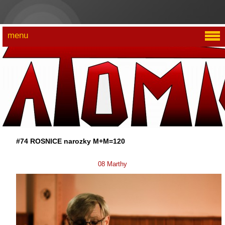
menu
#74 ROSNICE narozky M+M=120
08 Marthy