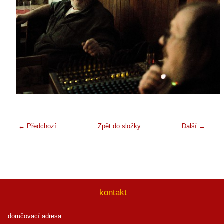
← Předchozí
Zpět do složky
Další →
kontakt
doručovací adresa: