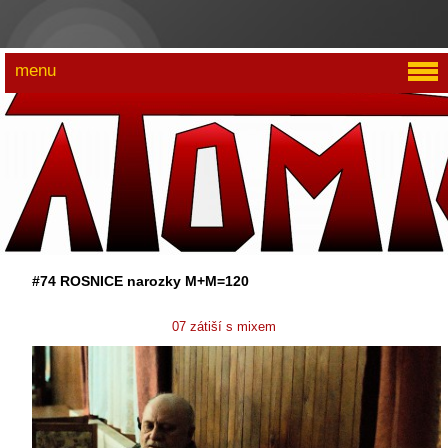
menu
#74 ROSNICE narozky M+M=120
07 zátiší s mixem