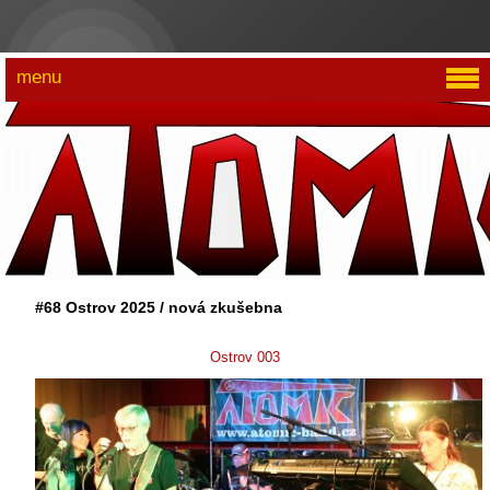
menu
#68 Ostrov 2025 / nová zkušebna
Ostrov 003