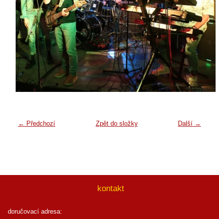
← Předchozí
Zpět do složky
Další →
kontakt
doručovací adresa: