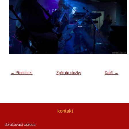
← Předchozí
Zpět do složky
Další →
kontakt
doručovací adresa: