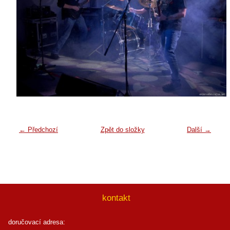
← Předchozí
Zpět do složky
Další →
kontakt
doručovací adresa: