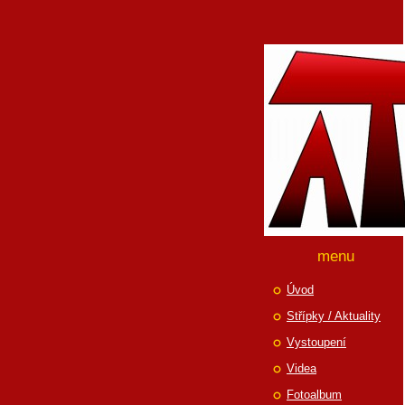
menu
Úvod
Střípky / Aktuality
Vystoupení
Videa
Fotoalbum