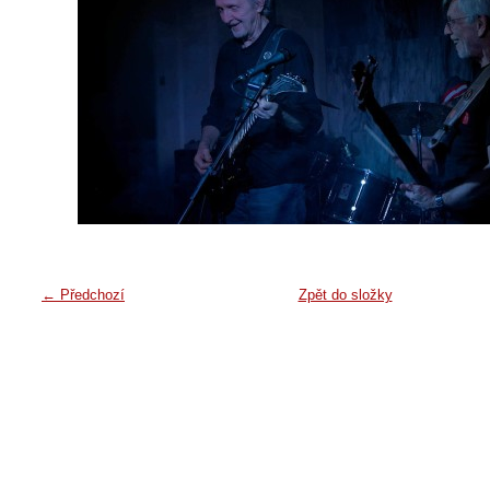
← Předchozí
Zpět do složky