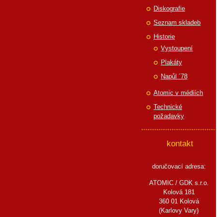
Diskografie
Seznam skladeb
Historie
Vystoupení
Plakáty
Napůl ´78
Atomic v médiích
Technické
požadavky
kontakt
doručovací adresa:
ATOMIC / GDK s.r.o.
Kolová 181
360 01 Kolová
(Karlovy Vary)