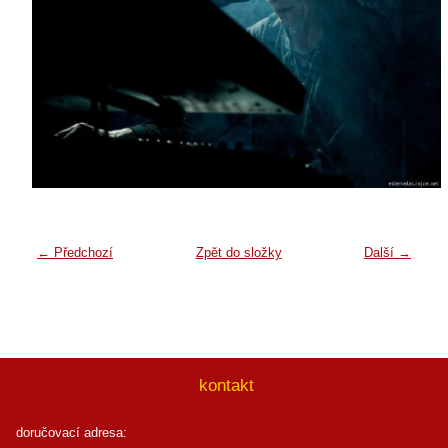
← Předchozí
Zpět do složky
Další →
kontakt
doručovací adresa: