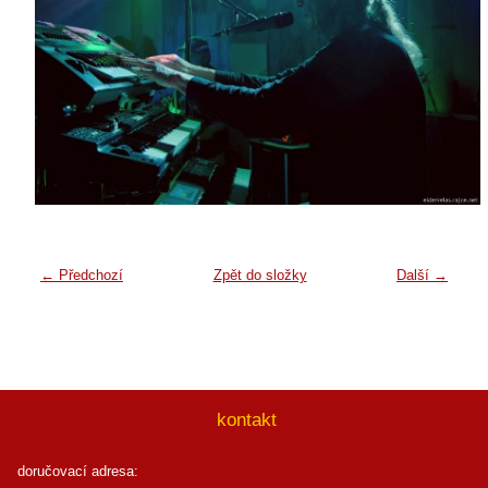
← Předchozí
Zpět do složky
Další →
kontakt
doručovací adresa: