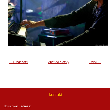
← Předchozí
Zpět do složky
Další →
kontakt
doručovací adresa: