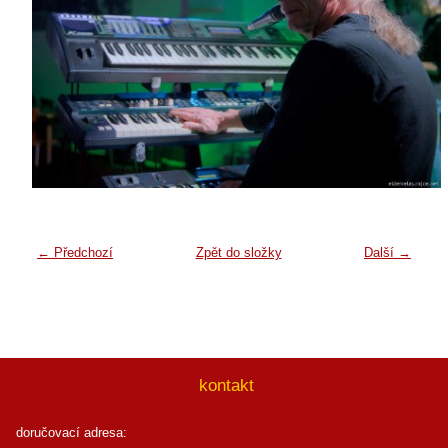
← Předchozí
Zpět do složky
Další →
kontakt
doručovací adresa: