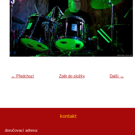
← Předchozí
Zpět do složky
Další →
kontakt
doručovací adresa: