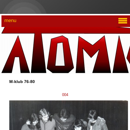
menu
M-klub 76-80
004